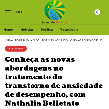
Aa
Font
Resizer
Home
Notícias
Política
Tecnologia
JORNAL DO PARAIBÁ
>
BLOG
>
NOTÍCIAS
>
CONHEÇA AS NOVAS ABORDAGENS NO TRATAMENTO DO TRANSTORNO DE ANSIEDADE DE DESEMPENHO, COM NATHALIA BELLETATO
NOTÍCIAS
Conheça as novas
abordagens no
tratamento do
transtorno de ansiedade
de desempenho, com
Nathalia Belletato