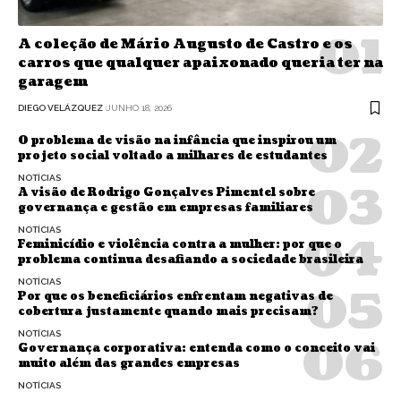
A coleção de Mário Augusto de Castro e os
carros que qualquer apaixonado queria ter na
garagem
DIEGO VELÁZQUEZ
JUNHO 18, 2026
O problema de visão na infância que inspirou um
projeto social voltado a milhares de estudantes
NOTÍCIAS
A visão de Rodrigo Gonçalves Pimentel sobre
governança e gestão em empresas familiares
NOTÍCIAS
Feminicídio e violência contra a mulher: por que o
problema continua desafiando a sociedade brasileira
NOTÍCIAS
Por que os beneficiários enfrentam negativas de
cobertura justamente quando mais precisam?
NOTÍCIAS
Governança corporativa: entenda como o conceito vai
muito além das grandes empresas
NOTÍCIAS