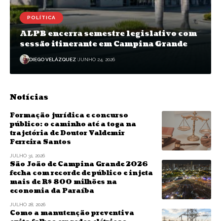
POLÍTICA
ALPB encerra semestre legislativo com
sessão itinerante em Campina Grande
DIEGO VELÁZQUEZ
JUNHO 24, 2026
Notícias
Formação jurídica e concurso
público: o caminho até a toga na
trajetória de Doutor Valdemir
Ferreira Santos
JULHO 31, 2026
São João de Campina Grande 2026
fecha com recorde de público e injeta
mais de R$ 800 milhões na
economia da Paraíba
JULHO 28, 2026
Como a manutenção preventiva