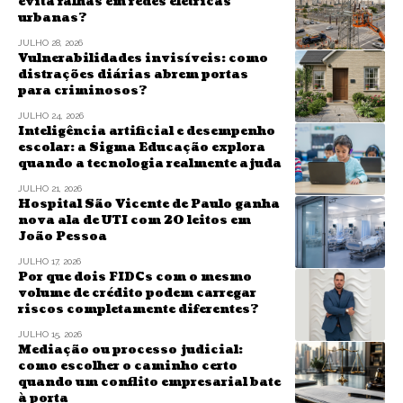
evita falhas em redes elétricas
urbanas?
JULHO 28, 2026
Vulnerabilidades invisíveis: como
distrações diárias abrem portas
para criminosos?
JULHO 24, 2026
Inteligência artificial e desempenho
escolar: a Sigma Educação explora
quando a tecnologia realmente ajuda
JULHO 21, 2026
Hospital São Vicente de Paulo ganha
nova ala de UTI com 20 leitos em
João Pessoa
JULHO 17, 2026
Por que dois FIDCs com o mesmo
volume de crédito podem carregar
riscos completamente diferentes?
JULHO 15, 2026
Mediação ou processo judicial:
como escolher o caminho certo
quando um conflito empresarial bate
à porta