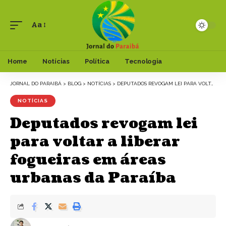
Aa
Font
Resizer
Home
Notícias
Política
Tecnologia
JORNAL DO PARAIBÁ
>
BLOG
>
NOTÍCIAS
>
DEPUTADOS REVOGAM LEI PARA VOLTAR A LIBERAR FOGUEIRAS EM ÁREAS URBANAS DA PARAÍBA
NOTÍCIAS
Deputados revogam lei
para voltar a liberar
fogueiras em áreas
urbanas da Paraíba