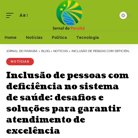
Aa
Font
Resizer
Home
Notícias
Política
Tecnologia
JORNAL DO PARAIBÁ
>
BLOG
>
NOTÍCIAS
>
INCLUSÃO DE PESSOAS COM DEFICIÊNCIA NO SISTEMA DE SAÚDE: DESAFIOS E SOLUÇÕES PARA GARANTIR ATENDIMENTO DE EXCELÊNCIA
NOTÍCIAS
Inclusão de pessoas com
deficiência no sistema
de saúde: desafios e
soluções para garantir
atendimento de
excelência