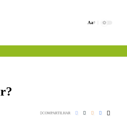
Aa
Font
Resizer
er?
COMPARTILHAR