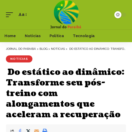
Aa
Font
Resizer
Home
Notícias
Política
Tecnologia
JORNAL DO PARAIBÁ
>
BLOG
>
NOTÍCIAS
>
DO ESTÁTICO AO DINÂMICO: TRANSFORME SEU PÓS-TREINO COM ALONGAMENTOS QUE ACELERAM A RECUPERAÇÃO
NOTÍCIAS
Do estático ao dinâmico:
Transforme seu pós-
treino com
alongamentos que
aceleram a recuperação