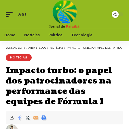
Aa
Font
Resizer
Home
Notícias
Política
Tecnologia
JORNAL DO PARAIBÁ
>
BLOG
>
NOTÍCIAS
>
IMPACTO TURBO: O PAPEL DOS PATROCINADORES NA PERFORMANCE DAS EQUIPES DE FÓRMULA 1
NOTÍCIAS
Impacto turbo: o papel
dos patrocinadores na
performance das
equipes de Fórmula 1