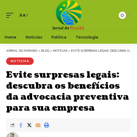
Aa
Font
Resizer
Home
Notícias
Política
Tecnologia
JORNAL DO PARAIBÁ
>
BLOG
>
NOTÍCIAS
>
EVITE SURPRESAS LEGAIS: DESCUBRA OS BENEFÍCIOS DA ADVOCACIA PREVENTIVA PARA SUA EMPRESA
NOTÍCIAS
Evite surpresas legais:
descubra os benefícios
da advocacia preventiva
para sua empresa