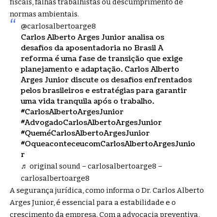
fiscais, falhas trabalhistas ou descumprimento de
normas ambientais.
@carlosalbertoarge8
Carlos Alberto Arges Junior analisa os
desafios da aposentadoria no Brasil A
reforma é uma fase de transição que exige
planejamento e adaptação. Carlos Alberto
Arges Junior discute os desafios enfrentados
pelos brasileiros e estratégias para garantir
uma vida tranquila após o trabalho.
#CarlosAlbertoArgesJunior
#AdvogadoCarlosAlbertoArgesJunior
#QueméCarlosAlbertoArgesJunior
#OqueaconteceucomCarlosAlbertoArgesJunio
r
♬ original sound – carlosalbertoarge8 –
carlosalbertoarge8
A segurança jurídica, como informa o Dr. Carlos Alberto
Arges Junior, é essencial para a estabilidade e o
crescimento da empresa. Com a advocacia preventiva,