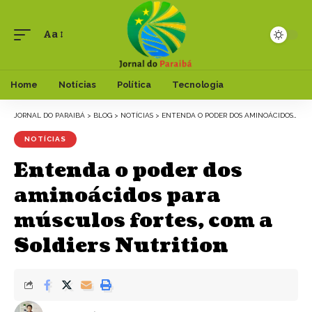
Aa
Font
Resizer
Home
Notícias
Política
Tecnologia
JORNAL DO PARAIBÁ
>
BLOG
>
NOTÍCIAS
>
ENTENDA O PODER DOS AMINOÁCIDOS PARA MÚSCULOS FORTES, COM A SOLDIERS NUTRITION
NOTÍCIAS
Entenda o poder dos
aminoácidos para
músculos fortes, com a
Soldiers Nutrition