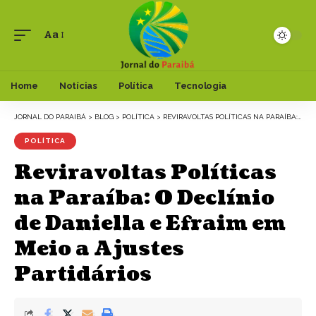
Aa
Font
Resizer
Home
Notícias
Política
Tecnologia
JORNAL DO PARAIBÁ
>
BLOG
>
POLÍTICA
>
REVIRAVOLTAS POLÍTICAS NA PARAÍBA: O DECLÍNIO DE DANIELLA E EFRAIM EM MEIO A AJUSTES PARTIDÁRIOS
POLÍTICA
Reviravoltas Políticas
na Paraíba: O Declínio
de Daniella e Efraim em
Meio a Ajustes
Partidários