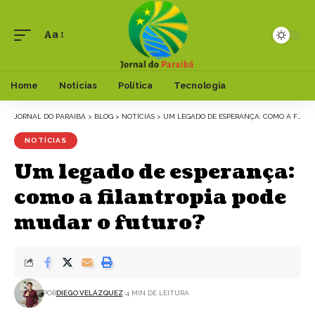
Aa
Font
Resizer
Home
Notícias
Política
Tecnologia
JORNAL DO PARAIBÁ
>
BLOG
>
NOTÍCIAS
>
UM LEGADO DE ESPERANÇA: COMO A FILANTROPIA PODE MUDAR O FUTURO?
NOTÍCIAS
Um legado de esperança:
como a filantropia pode
mudar o futuro?
POR
DIEGO VELÁZQUEZ
4 MIN DE LEITURA