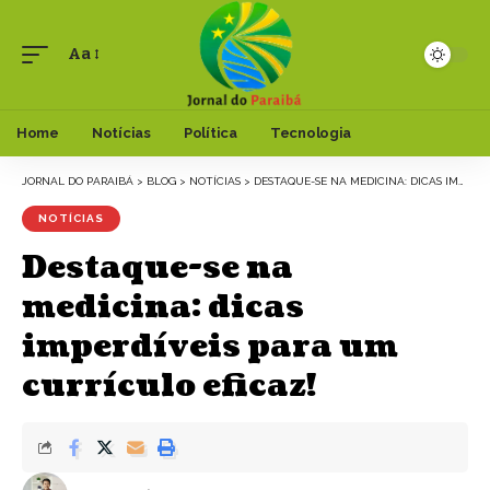
Aa
Font
Resizer
Home
Notícias
Política
Tecnologia
JORNAL DO PARAIBÁ
>
BLOG
>
NOTÍCIAS
>
DESTAQUE-SE NA MEDICINA: DICAS IMPERDÍVEIS PARA UM CURRÍCULO EFICAZ!
NOTÍCIAS
Destaque-se na
medicina: dicas
imperdíveis para um
currículo eficaz!