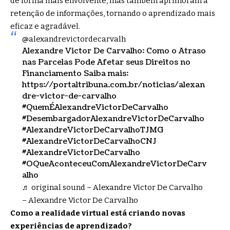
de forma mais envolvente, mas também aprimoram a
retenção de informações, tornando o aprendizado mais
eficaz e agradável.
@alexandrevictordecarvalh
Alexandre Victor De Carvalho: Como o Atraso
nas Parcelas Pode Afetar seus Direitos no
Financiamento Saiba mais:
https://portaltribuna.com.br/noticias/alexan
dre-victor-de-carvalho
#QuemÉAlexandreVictorDeCarvalho
#DesembargadorAlexandreVictorDeCarvalho
#AlexandreVictorDeCarvalhoTJMG
#AlexandreVictorDeCarvalhoCNJ
#AlexandreVictorDeCarvalho
#OQueAconteceuComAlexandreVictorDeCarv
alho
♬ original sound – Alexandre Victor De Carvalho
– Alexandre Victor De Carvalho
Como a realidade virtual está criando novas
experiências de aprendizado?