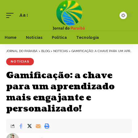
Aa
Font
Resizer
Home
Notícias
Política
Tecnologia
JORNAL DO PARAIBÁ
>
BLOG
>
NOTÍCIAS
>
GAMIFICAÇÃO: A CHAVE PARA UM APRENDIZADO MAIS ENGAJANTE E PERSONALIZADO!
NOTÍCIAS
Gamificação: a chave
para um aprendizado
mais engajante e
personalizado!