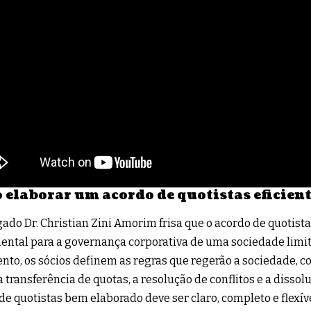
elaborar um acordo de quotistas eficien
ado Dr. Christian Zini Amorim frisa que o acordo de quotis
ntal para a governança corporativa de uma sociedade limi
to, os sócios definem as regras que regerão a sociedade, c
 a transferência de quotas, a resolução de conflitos e a diss
de quotistas bem elaborado deve ser claro, completo e flexív