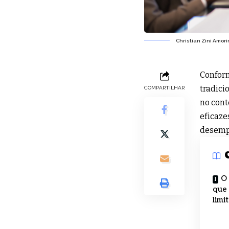
Christian Zini Amor
Conform
tradici
COMPARTILHAR
no cont
eficaze
desempe
O 
que 
limi