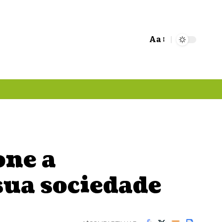
Aa
Font
Resizer
one a
 sua sociedade