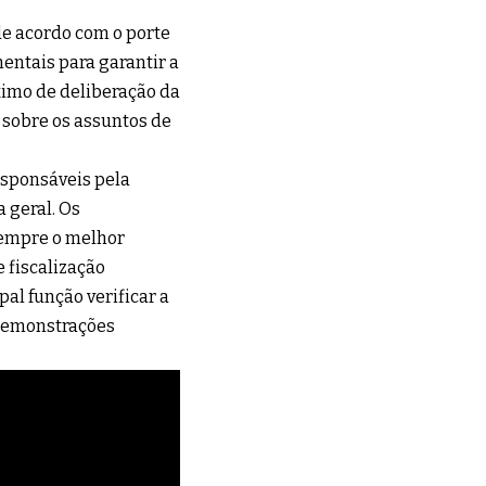
de acordo com o porte
entais para garantir a
ximo de deliberação da
 sobre os assuntos de
esponsáveis pela
 geral. Os
sempre o melhor
e fiscalização
pal função verificar a
 demonstrações