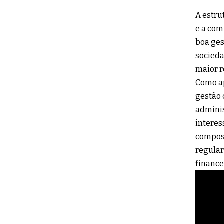
A estru
e a com
boa ges
socieda
maior r
Como ap
gestão 
adminis
interes
compost
regular
finance