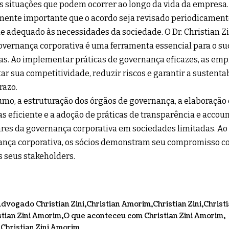
s situações que podem ocorrer ao longo da vida da empresa.
mente importante que o acordo seja revisado periodicament
e adequado às necessidades da sociedade. O Dr. Christian 
overnança corporativa é uma ferramenta essencial para o s
as. Ao implementar práticas de governança eficazes, as e
r sua competitividade, reduzir riscos e garantir a sustenta
razo.
mo, a estruturação dos órgãos de governança, a elaboração
as eficiente e a adoção de práticas de transparência e accoun
ares da governança corporativa em sociedades limitadas. Ao
nça corporativa, os sócios demonstram seu compromisso c
s seus stakeholders.
dvogado Christian Zini
Christian Amorim
Christian Zini
Christ
stian Zini Amorim
O que aconteceu com Christian Zini Amorim
Christian Zini Amorim