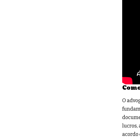
Como 
O advog
fundame
documen
lucros,
acordo 