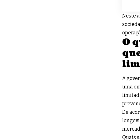
Neste a
socieda
operaç
O q
que
lim
A gover
uma emp
limitad
prevenç
De acor
longevi
mercad
Quais s