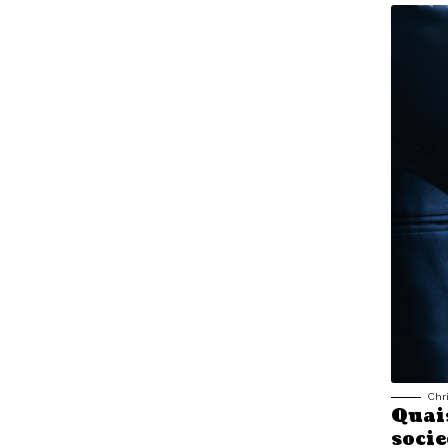
Chr
Quais
soci