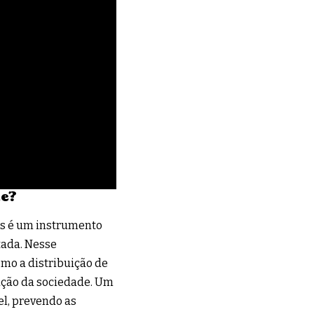
te?
tas é um instrumento
tada. Nesse
omo a distribuição de
olução da sociedade. Um
el, prevendo as