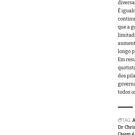
diversa
É igual
continu
que a g
limitad
aumenta
longo p
Em resu
quotist
dos pil
governa
todos o
A
TAG:
Dr Chri
Quem é 