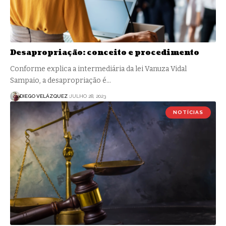
Desapropriação: conceito e procedimento
Conforme explica a intermediária da lei Vanuza Vidal
Sampaio, a desapropriação é…
DIEGO VELÁZQUEZ
JULHO 28, 2023
NOTÍCIAS