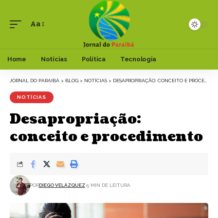
Aa
Font
Resizer
Home
Notícias
Política
Tecnologia
JORNAL DO PARAIBÁ
>
BLOG
>
NOTÍCIAS
>
DESAPROPRIAÇÃO: CONCEITO E PROCEDIMENTO
NOTÍCIAS
Desapropriação:
conceito e procedimento
POR
DIEGO VELÁZQUEZ
5 MIN DE LEITURA