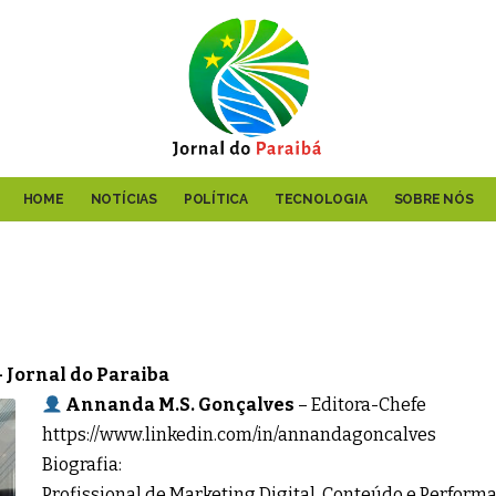
HOME
NOTÍCIAS
POLÍTICA
TECNOLOGIA
SOBRE NÓS
— Jornal do Paraiba
Annanda M.S. Gonçalves
– Editora-Chefe
https://www.linkedin.com/in/annandagoncalves
Biografia:
Profissional de Marketing Digital, Conteúdo e Perform