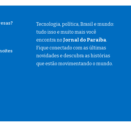
resas?
Tecnologia, política, Brasil e mundo:
tudo isso e muito mais você
encontra no
Jornal do Paraíba
.
Fique conectado com as últimas
noites
novidades e descubra as histórias
que estão movimentando o mundo.
Home
Sobre Nós
Notícias
Quem Faz
Contato