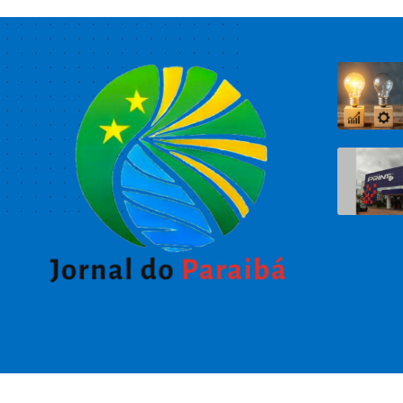
© 2026 Jornal do Paraibá -
contato@jornaldoparaiba.com.br
- tel.(11)91754-6532