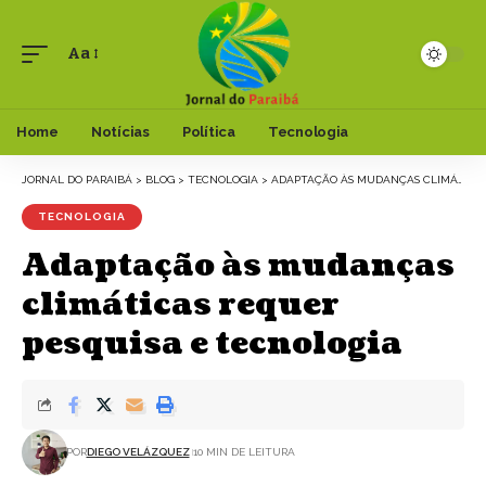
Aa
Font
Resizer
Home
Notícias
Política
Tecnologia
JORNAL DO PARAIBÁ
>
BLOG
>
TECNOLOGIA
>
ADAPTAÇÃO ÀS MUDANÇAS CLIMÁTICAS REQUER PESQUISA E TECNOLOGIA
TECNOLOGIA
Adaptação às mudanças
climáticas requer
pesquisa e tecnologia
POR
DIEGO VELÁZQUEZ
10 MIN DE LEITURA