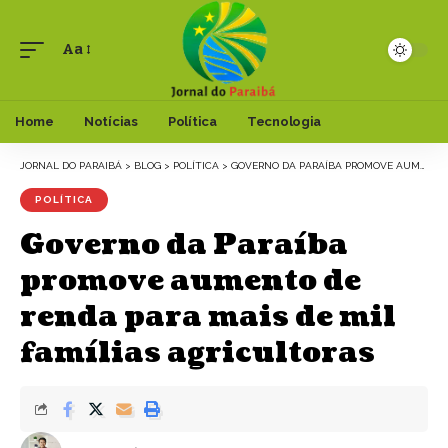
Aa
Font
Resizer
Home
Notícias
Política
Tecnologia
JORNAL DO PARAIBÁ
>
BLOG
>
POLÍTICA
>
GOVERNO DA PARAÍBA PROMOVE AUMENTO DE RENDA PARA MAIS DE MIL FAMÍLIAS AGRICULTORAS
POLÍTICA
Governo da Paraíba
promove aumento de
renda para mais de mil
famílias agricultoras