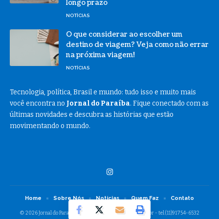
longo prazo
NOTÍCIAS
O que considerar ao escolher um
destino de viagem? Veja como não errar
na próxima viagem!
NOTÍCIAS
Tecnologia, política, Brasil e mundo: tudo isso e muito mais
você encontra no
Jornal do Paraíba
. Fique conectado com as
últimas novidades e descubra as histórias que estão
movimentando o mundo.
Home
Sobre Nós
Notícias
Quem Faz
Contato
© 2026 Jornal do Paraibá -
contato@jornaldoparaiba.com.br
- tel.(11)91754-6532