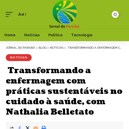
Aa
Font
Resizer
Home
Notícias
Política
Tecnologia
JORNAL DO PARAIBÁ
>
BLOG
>
NOTÍCIAS
>
TRANSFORMANDO A ENFERMAGEM COM PRÁTICAS SUSTENTÁVEIS NO CUIDADO À SAÚDE, COM NATHALIA BELLETATO
NOTÍCIAS
Transformando a
enfermagem com
práticas sustentáveis no
cuidado à saúde, com
Nathalia Belletato