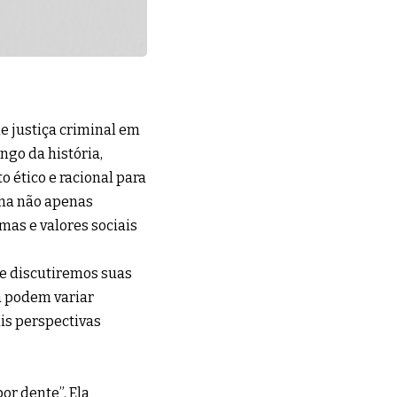
e justiça criminal em
ongo da história,
 ético e racional para
pena não apenas
as e valores sociais
 e discutiremos suas
na podem variar
is perspectivas
or dente”. Ela