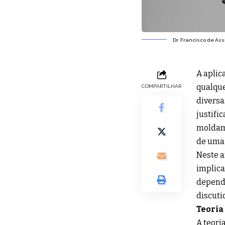
Dr. Francisco de Assi
A aplic
qualque
COMPARTILHAR
diversa
justifi
moldam 
de uma
Neste a
implica
depende
discuti
Teoria
A teori