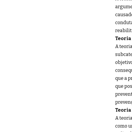
argumen
causado
conduta
reabili
Teoria
A teori
subcate
objetiv
consequ
que a p
que pos
prevent
prevenç
Teoria 
A teori
como um