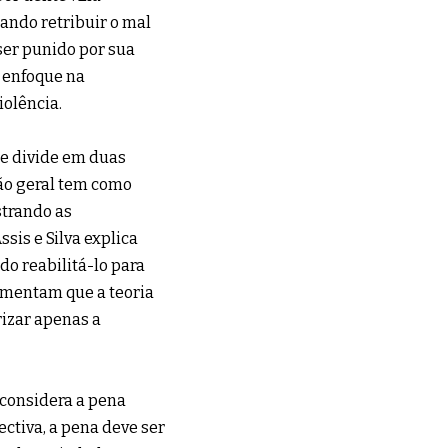
ando retribuir o mal
ser punido por sua
e enfoque na
iolência.
 se divide em duas
ção geral tem como
strando as
sis e Silva explica
do reabilitá-lo para
gumentam que a teoria
rizar apenas a
 considera a pena
tiva, a pena deve ser