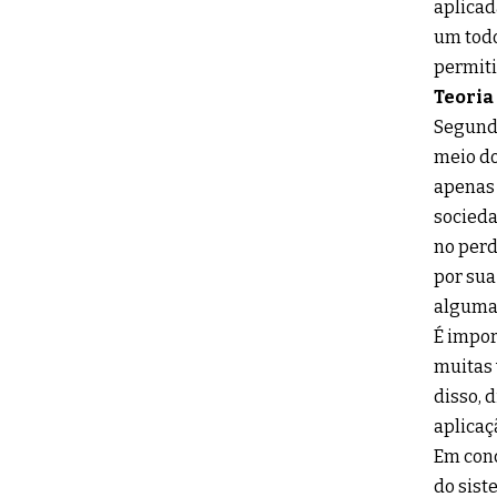
aplicad
um todo
permiti
Teoria
Segundo
meio do
apenas 
socieda
no perd
por sua
algumas
É impor
muitas 
disso, 
aplicaç
Em conc
do sist