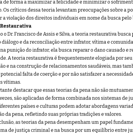
a de forma a maximizar a felicidade e minimizar o sofrimen
. Os críticos dessa teoria levantam preocupações sobre a po
r a violação dos direitos individuais em nome da busca pelo 
 Restaurativa
 o Dr. Francisco de Assis e Silva, a teoria restaurativa busca
 diálogo e da reconciliação entre infrator, vítima e comunida
na punição do infrator, ela busca reparar o dano causado e re
de. A teoria restaurativa é frequentemente elogiada por seu
ão e na construção de relacionamentos saudáveis, mas tam
 potencial falta de coerção e por não satisfazer a necessidad
 vítimas.
tante destacar que essas teorias da pena não são mutuament
vezes, são aplicadas de forma combinada nos sistemas de ju
diferentes países e culturas podem adotar abordagens varia
ão da pena, refletindo suas próprias tradições e valores.
lusão, as teorias da pena desempenham um papel fundamen
ema de justiça criminal e na busca por um equilíbrio entre jus