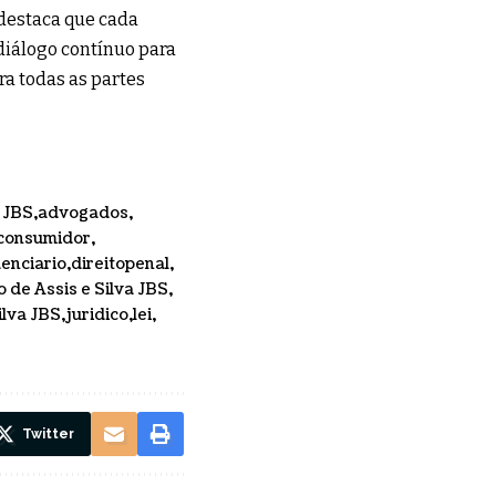
a destaca que cada
 diálogo contínuo para
ra todas as partes
 JBS
advogados
 consumidor
denciario
direitopenal
 de Assis e Silva JBS
ilva JBS
juridico
lei
Twitter