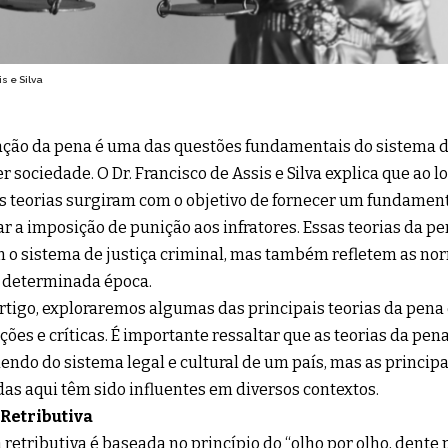
s e Silva
ação da pena é uma das questões fundamentais do sistema d
r sociedade. O Dr. Francisco de Assis e Silva explica que ao l
s teorias surgiram com o objetivo de fornecer um fundamento
car a imposição de punição aos infratores. Essas teorias da 
o sistema de justiça criminal, mas também refletem as norm
 determinada época.
rtigo, exploraremos algumas das principais teorias da pena
ções e críticas. É importante ressaltar que as teorias da pe
ndo do sistema legal e cultural de um país, mas as principa
das aqui têm sido influentes em diversos contextos.
 Retributiva
a retributiva é baseada no princípio do “olho por olho, dente p