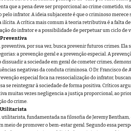
ta que a pena deve ser proporcional ao crime cometido, vis
 pelo infrator. A ideia subjacente é que o criminoso merece 
 ilícita. A crítica mais comum à teoria retributiva é a falta d
tação do infrator e a possibilidade de perpetuar um ciclo de v
 Preventiva
a preventiva, por sua vez, busca prevenir futuros crimes. Ela
gorias: a prevenção geral e a prevenção especial. A preven
o dissuadir a sociedade em geral de cometer crimes, demon
ências negativas da conduta criminosa. O Dr. Francisco de As
revenção especial foca na ressocialização do infrator, buscan
sa se reintegrar à sociedade de forma positiva. Críticos ar
iva muitas vezes negligencia a justiça proporcional, ao prio
ão do crime.
Utilitarista
a utilitarista, fundamentada na filosofia de Jeremy Bentham,
 meio de promover o bem-estar geral. Segundo essa perspec