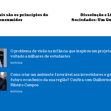
is são os princípios do
Dissolução e L
Consumidor
Sociedades: Um G
O problema de visão na infância que inspirou um projeto
voltado a milhares de estudantes
NOTÍCIAS
Como criar um ambiente favorável aos investidores e ga
futuro econômico da sua região? Confira com Guilherme
Ribeiro Campos
NOTÍCIAS