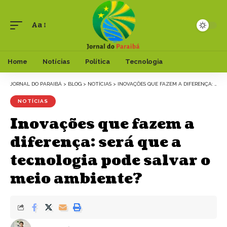
Aa
Font
Resizer
Home
Notícias
Política
Tecnologia
JORNAL DO PARAIBÁ
>
BLOG
>
NOTÍCIAS
>
INOVAÇÕES QUE FAZEM A DIFERENÇA: SERÁ QUE A TECNOLOGIA PODE SALVAR O MEIO AMBIENTE?
NOTÍCIAS
Inovações que fazem a
diferença: será que a
tecnologia pode salvar o
meio ambiente?