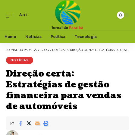
Aa
Font
Resizer
Home
Notícias
Política
Tecnologia
JORNAL DO PARAIBÁ
>
BLOG
>
NOTÍCIAS
>
DIREÇÃO CERTA: ESTRATÉGIAS DE GESTÃO FINANCEIRA PARA VENDAS DE AUTOMÓVEIS
NOTÍCIAS
Direção certa:
Estratégias de gestão
financeira para vendas
de automóveis