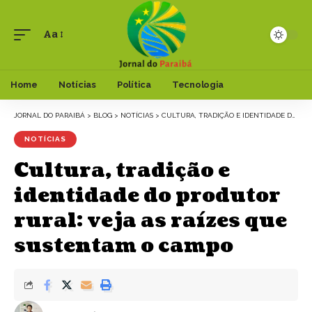
Aa
Font
Resizer
Home
Notícias
Política
Tecnologia
JORNAL DO PARAIBÁ
>
BLOG
>
NOTÍCIAS
>
CULTURA, TRADIÇÃO E IDENTIDADE DO PRODUTOR RURAL: VEJA AS RAÍZES QUE SUSTENTAM O CAMPO
NOTÍCIAS
Cultura, tradição e
identidade do produtor
rural: veja as raízes que
sustentam o campo