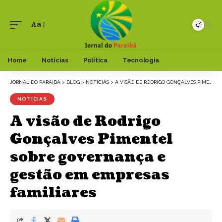
Aa
Font
Resizer
Home
Notícias
Política
Tecnologia
JORNAL DO PARAIBÁ
>
BLOG
>
NOTÍCIAS
>
A VISÃO DE RODRIGO GONÇALVES PIMENTEL SOBRE GOVERNANÇA E GESTÃO EM EMPRESAS FAMILIARES
NOTÍCIAS
A visão de Rodrigo
Gonçalves Pimentel
sobre governança e
gestão em empresas
familiares