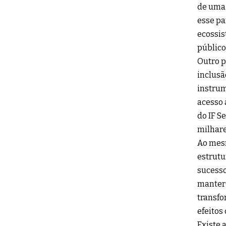
de uma 
esse pa
ecossis
público
Outro p
inclusã
instrum
acesso 
do IF S
milhare
Ao mesm
estrutu
sucesso
manter 
transf
efeitos
Existe 