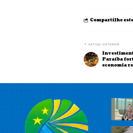
Compartilhe este
ARTIGO ANTERIOR
Investiment
Paraíba fort
economia re