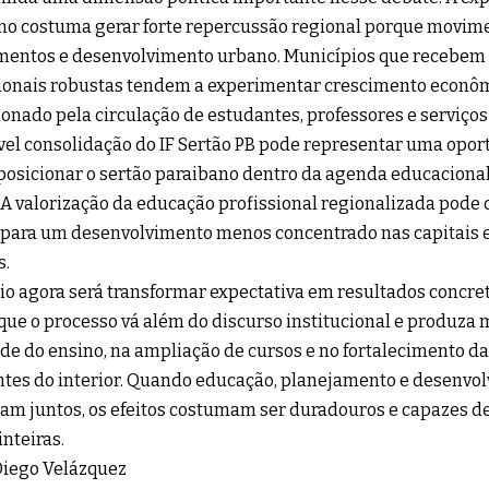
no costuma gerar forte repercussão regional porque movim
mentos e desenvolvimento urbano. Municípios que recebem 
onais robustas tendem a experimentar crescimento econômi
onado pela circulação de estudantes, professores e serviços
vel consolidação do IF Sertão PB pode representar uma opor
posicionar o sertão paraibano dentro da agenda educaciona
 A valorização da educação profissional regionalizada pode 
 para um desenvolvimento menos concentrado nas capitais 
s.
io agora será transformar expectativa em resultados concre
que o processo vá além do discurso institucional e produza 
de do ensino, na ampliação de cursos e no fortalecimento d
tes do interior. Quando educação, planejamento e desenvo
m juntos, os efeitos costumam ser duradouros e capazes de 
inteiras.
Diego Velázquez