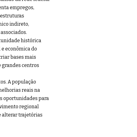
enta empregos,
estruturas
co indireto,
 associados.
tunidade histórica
l e econômica do
criar bases mais
e grandes centros
tos. A população
melhorias reais na
as oportunidades para
lvimento regional
alterar trajetórias