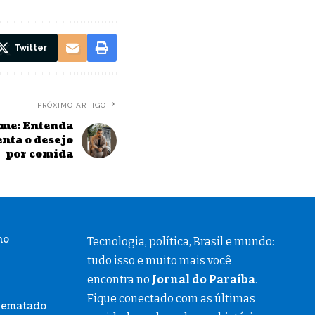
Twitter
PRÓXIMO ARTIGO
fome: Entenda
nta o desejo
por comida
ho
Tecnologia, política, Brasil e mundo:
tudo isso e muito mais você
encontra no
Jornal do Paraíba
.
Fique conectado com as últimas
rrematado