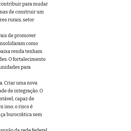
contribuir para mudar
 mas de construir um
es rurais, setor
rais de promover
 consolidaram como
 baixa renda tenham
des. O fortalecimento
tunidades para
a. Criar uma nova
de de integração. O
ntável, capaz de
 isso, o risco é
ça burocrática sem
ansão da rede federal