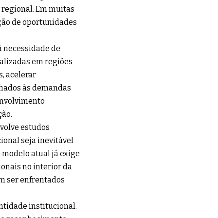
regional. Em muitas
ação de oportunidades
 à necessidade de
alizadas em regiões
, acelerar
inhados às demandas
envolvimento
ção.
nvolve estudos
ional seja inevitável
 modelo atual já exige
nais no interior da
am ser enfrentados
tidade institucional.