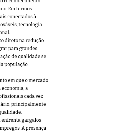
a o reconhecimento
bano. Em termos
mais conectados à
ováveis, tecnologia
onal.
to direto na redução
grar para grandes
ação de qualidade se
da população,
nto em que o mercado
a economia, a
fissionais cada vez
nário, principalmente
qualidade.
 enfrenta gargalos
 empregos. A presença