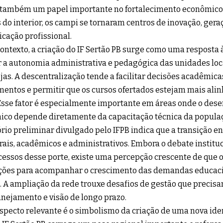
também um papel importante no fortalecimento econômico 
 do interior, os campi se tornaram centros de inovação, ger
ficação profissional.
ontexto, a criação do IF Sertão PB surge como uma resposta
 a autonomia administrativa e pedagógica das unidades loc
jas. A descentralização tende a facilitar decisões acadêmicas
mentos e permitir que os cursos ofertados estejam mais al
 Esse fator é especialmente importante em áreas onde o des
co depende diretamente da capacitação técnica da popula
ório preliminar divulgado pelo IFPB indica que a transição e
rais, acadêmicos e administrativos. Embora o debate instituc
essos desse porte, existe uma percepção crescente de que o
ões para acompanhar o crescimento das demandas educacio
. A ampliação da rede trouxe desafios de gestão que precis
nejamento e visão de longo prazo.
specto relevante é o simbolismo da criação de uma nova iden