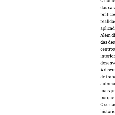
O nome 
das car
prático
realida
aplicad
Além di
das des
centros
interio
desenvo
A disc
de trab
automaç
mais pr
porque 
O sertã
históri