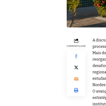
A discu
process
COMPARTILHAR
Mais do
reorgan
desafio
regiona
estudan
Nordest
O avanç
estraté
institu