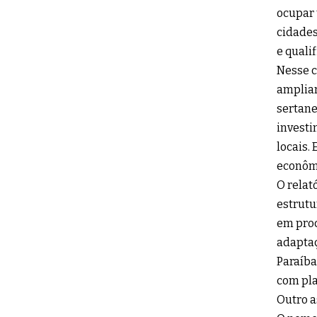
ocupar 
cidades
e quali
Nesse c
ampliar
sertane
investi
locais.
econômi
O relat
estrutu
em proc
adaptaç
Paraíba
com pla
Outro a