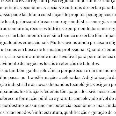
IF Sertão PB carrega um peso regional importante e reforç
acterísticas econômicas, sociais e culturais do sertão parai
s, isso pode facilitar a construção de projetos pedagógicos 
de local, priorizando áreas como agroindústria, energias ren
a ao semiárido, recursos hídricos e empreendedorismo regi
sso, o fortalecimento do ensino técnico no sertão tem impac
igualdades educacionais. Muitos jovens ainda precisam mi
 urbanos em busca de formação profissional. Quando a educ
riza, cria-se um ambiente mais favorável para permanência 
lvimento de negócios locais e retenção de talentos.
ussão também ganha relevância porque ocorre em um mome
alho passa por transformações aceleradas. A digitalização d
ão industrial e as novas demandas tecnológicas exigem pro
eparados. Instituições federais têm papel decisivo nesse ce
oferecem formação pública e gratuita com elevado nível de 
o nordestino possui enorme potencial econômico, mas ainda
cos relacionados à infraestrutura, qualificação e geração de