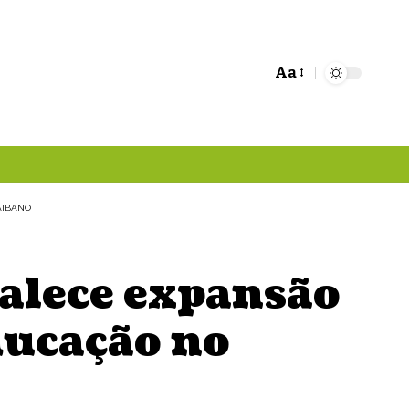
Aa
Font
Resizer
AIBANO
talece expansão
ducação no