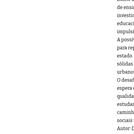
de ensi
investi
educaci
impulsi
A possí
para re
estado.
sólidas
urbano
O desaf
espera 
qualida
estudan
caminha
sociais 
Autor: 