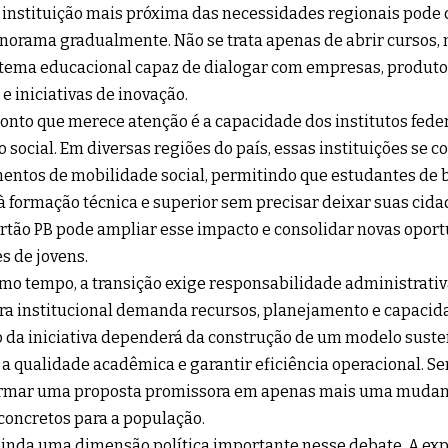
instituição mais próxima das necessidades regionais pode 
norama gradualmente. Não se trata apenas de abrir cursos,
tema educacional capaz de dialogar com empresas, produtor
 e iniciativas de inovação.
onto que merece atenção é a capacidade dos institutos fede
o social. Em diversas regiões do país, essas instituições se
entos de mobilidade social, permitindo que estudantes de
à formação técnica e superior sem precisar deixar suas cida
ertão PB pode ampliar esse impacto e consolidar novas opor
s de jovens.
o tempo, a transição exige responsabilidade administrativ
ra institucional demanda recursos, planejamento e capacida
 da iniciativa dependerá da construção de um modelo suste
a qualidade acadêmica e garantir eficiência operacional. Sem
ormar uma proposta promissora em apenas mais uma mudan
 concretos para a população.
ainda uma dimensão política importante nesse debate. A exp