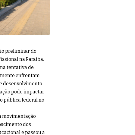
rio preliminar do
issional na Paraíba.
ma tentativa de
camente enfrentam
o e desenvolvimento
rmação pode impactar
 pública federal no
uma movimentação
rescimento dos
ucacional e passou a