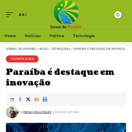
Aa
Font
Resizer
Home
Notícias
Política
Tecnologia
JORNAL DO PARAIBÁ
>
BLOG
>
TECNOLOGIA
>
PARAÍBA É DESTAQUE EM INOVAÇÃO
TECNOLOGIA
Paraíba é destaque em
inovação
POR
DIEGO VELÁZQUEZ
3 MIN DE LEITURA