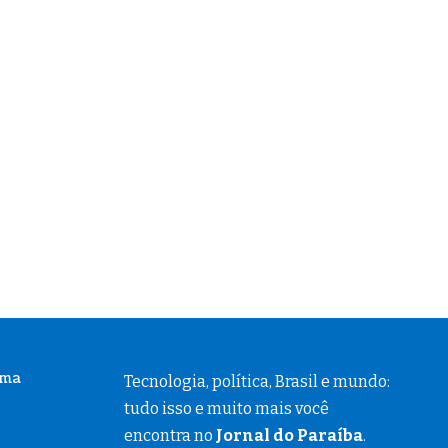
ema
Tecnologia, política, Brasil e mundo:
tudo isso e muito mais você
encontra no
Jornal do Paraíba
.