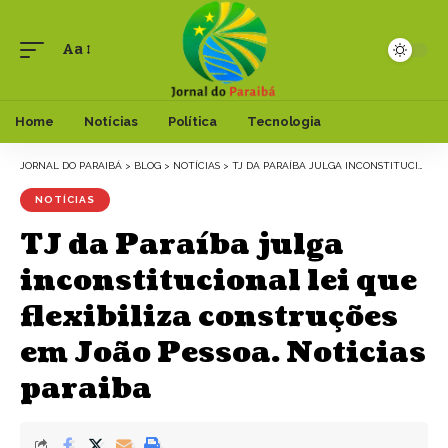
Aa
Font
Resizer
Home
Notícias
Política
Tecnologia
JORNAL DO PARAIBÁ
>
BLOG
>
NOTÍCIAS
>
TJ DA PARAÍBA JULGA INCONSTITUCIONAL LEI QUE FLEXIBILIZA CONSTRUÇÕES EM JOÃO PESSOA. NOTICIAS PARAIBA
NOTÍCIAS
TJ da Paraíba julga
inconstitucional lei que
flexibiliza construções
em João Pessoa. Noticias
paraiba