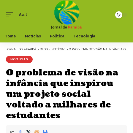
Aa
Font
Resizer
Home
Notícias
Política
Tecnologia
JORNAL DO PARAIBÁ
>
BLOG
>
NOTÍCIAS
>
O PROBLEMA DE VISÃO NA INFÂNCIA QUE INSPIROU UM PROJETO SOCIAL VOLTADO A MILHARES DE ESTUDANTES
NOTÍCIAS
O problema de visão na
infância que inspirou
um projeto social
voltado a milhares de
estudantes