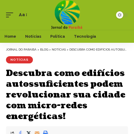
Aa
Font
Resizer
Home
Notícias
Política
Tecnologia
JORNAL DO PARAIBÁ
>
BLOG
>
NOTÍCIAS
>
DESCUBRA COMO EDIFÍCIOS AUTOSSUFICIENTES PODEM REVOLUCIONAR SUA CIDADE COM MICRO-REDES ENERGÉTICAS!
NOTÍCIAS
Descubra como edifícios
autossuficientes podem
revolucionar sua cidade
com micro-redes
energéticas!