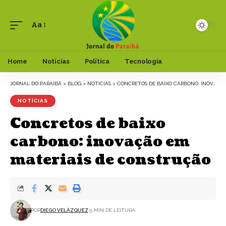
Aa
Font
Resizer
Home
Notícias
Política
Tecnologia
JORNAL DO PARAIBÁ
>
BLOG
>
NOTÍCIAS
>
CONCRETOS DE BAIXO CARBONO: INOVAÇÃO EM MATERIAIS DE CONSTRUÇÃO
NOTÍCIAS
Concretos de baixo
carbono: inovação em
materiais de construção
POR
DIEGO VELÁZQUEZ
5 MIN DE LEITURA