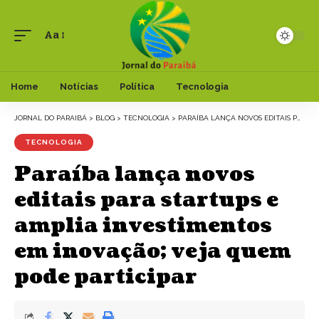
Aa
Font
Resizer
Home
Notícias
Política
Tecnologia
JORNAL DO PARAIBÁ
>
BLOG
>
TECNOLOGIA
>
PARAÍBA LANÇA NOVOS EDITAIS PARA STARTUPS E AMPLIA INVESTIMENTOS EM INOVAÇÃO; VEJA QUEM PODE PARTICIPAR
TECNOLOGIA
Paraíba lança novos
editais para startups e
amplia investimentos
em inovação; veja quem
pode participar