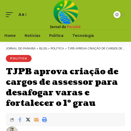
Aa
Font
Resizer
Home
Notícias
Política
Tecnologia
JORNAL DO PARAIBÁ
>
BLOG
>
POLÍTICA
>
TJPB APROVA CRIAÇÃO DE CARGOS DE ASSESSOR PARA DESAFOGAR VARAS E FORTALECER O 1º GRAU
POLÍTICA
TJPB aprova criação de
cargos de assessor para
desafogar varas e
fortalecer o 1º grau