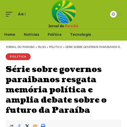
Aa
Font
Resizer
Home
Notícias
Política
Tecnologia
JORNAL DO PARAIBÁ
>
BLOG
>
POLÍTICA
>
SÉRIE SOBRE GOVERNOS PARAIBANOS RESGATA MEMÓRIA POLÍTICA E AMPLIA DEBATE SOBRE O FUTURO DA PARAÍBA
POLÍTICA
Série sobre governos
paraibanos resgata
memória política e
amplia debate sobre o
futuro da Paraíba