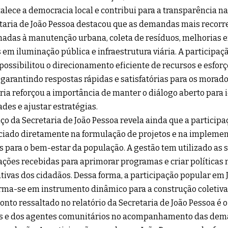
talece a democracia local e contribui para a transparência n
taria de João Pessoa destacou que as demandas mais recorr
nadas à manutenção urbana, coleta de resíduos, melhorias e
 em iluminação pública e infraestrutura viária. A participa
possibilitou o direcionamento eficiente de recursos e esfor
, garantindo respostas rápidas e satisfatórias para os morado
ria reforçou a importância de manter o diálogo aberto para 
ades e ajustar estratégias.
ço da Secretaria de João Pessoa revela ainda que a particip
ciado diretamente na formulação de projetos e na impleme
s para o bem-estar da população. A gestão tem utilizado as 
ções recebidas para aprimorar programas e criar políticas
tivas dos cidadãos. Dessa forma, a participação popular em 
rma-se em instrumento dinâmico para a construção coletiva
onto ressaltado no relatório da Secretaria de João Pessoa é 
s e dos agentes comunitários no acompanhamento das dema