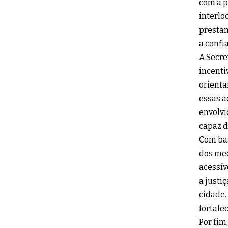
com a p
interlo
prestam
a confi
A Secre
incenti
orienta
essas a
envolvi
capaz d
Com bas
dos mec
acessív
a justi
cidade.
fortale
Por fim