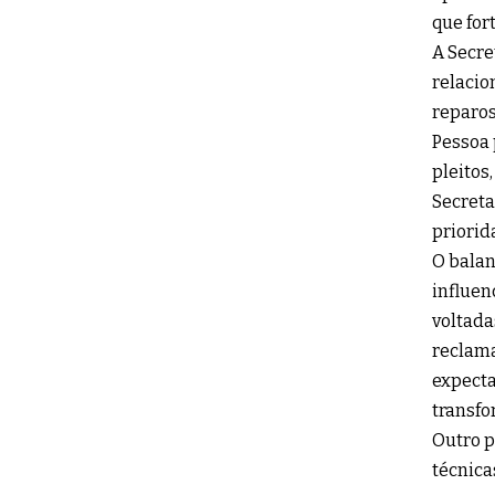
que for
A Secre
relacio
reparos
Pessoa 
pleitos
Secreta
priorid
O balan
influen
voltada
reclama
expecta
transfo
Outro p
técnica