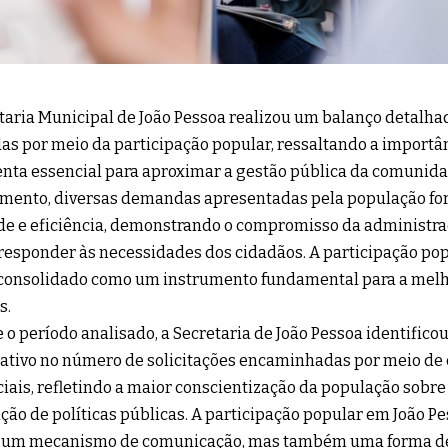
taria Municipal de João Pessoa realizou um balanço detalhad
as por meio da participação popular, ressaltando a importâ
nta essencial para aproximar a gestão pública da comunid
mento, diversas demandas apresentadas pela população fo
de e eficiência, demonstrando o compromisso da administr
 responder às necessidades dos cidadãos. A participação po
consolidado como um instrumento fundamental para a melho
s.
 o período analisado, a Secretaria de João Pessoa identifi
cativo no número de solicitações encaminhadas por meio de c
iais, refletindo a maior conscientização da população sobre
ção de políticas públicas. A participação popular em João 
 um mecanismo de comunicação, mas também uma forma de