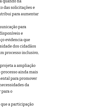
ça quando há
 das solicitações e
ntribui para aumentar
municação para
disponíveis e
nço evidencia que
rsidade dos cidadãos
um processo inclusivo,
 projeta a ampliação
o processo ainda mais
amental para promover
s necessidades da
 para o
 que a participação