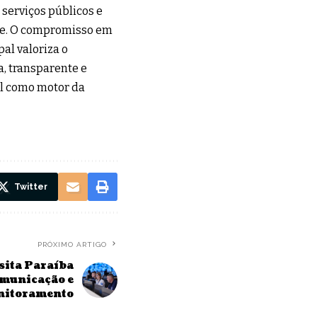
serviços públicos e
ade. O compromisso em
al valoriza o
, transparente e
el como motor da
Twitter
PRÓXIMO ARTIGO
sita Paraíba
omunicação e
nitoramento