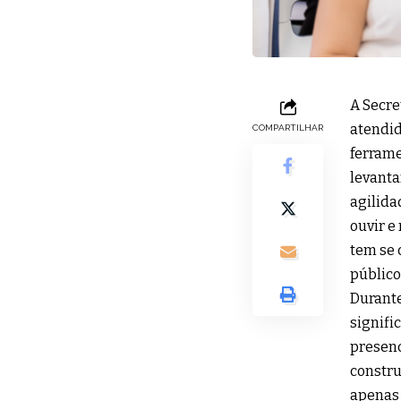
A Secre
atendid
COMPARTILHAR
ferrame
levanta
agilida
ouvir e
tem se 
público
Durante
signifi
presenc
constru
apenas