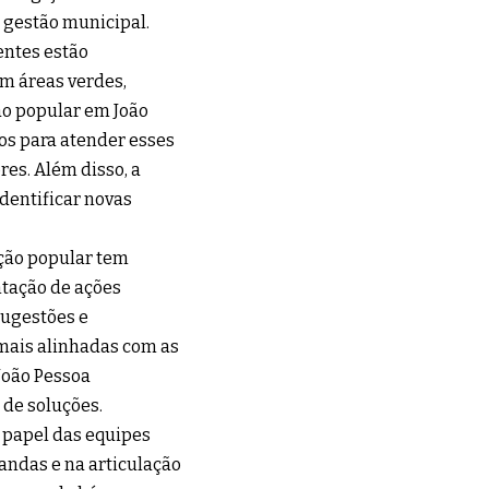
a gestão municipal.
entes estão
m áreas verdes,
ção popular em João
ços para atender esses
res. Além disso, a
identificar novas
ação popular tem
ntação de ações
sugestões e
 mais alinhadas com as
João Pessoa
 de soluções.
o papel das equipes
ndas e na articulação