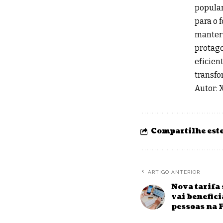
popular
para o 
manter 
protago
eficien
transfo
Autor:
Compartilhe este
ARTIGO ANTERIOR
Nova tarifa 
vai benefic
pessoas na 