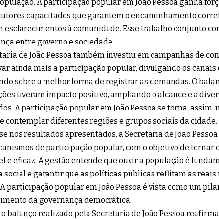
opulação. A participação popular em João Pessoa ganha for
cutores capacitados que garantem o encaminhamento correto
 esclarecimentos à comunidade. Esse trabalho conjunto co
ança entre governo e sociedade.
taria de João Pessoa também investiu em campanhas de co
var ainda mais a participação popular, divulgando os canais 
ndo sobre a melhor forma de registrar as demandas. O bala
ções tiveram impacto positivo, ampliando o alcance e a dive
dos. A participação popular em João Pessoa se torna, assim, 
e contemplar diferentes regiões e grupos sociais da cidade.
e nos resultados apresentados, a Secretaria de João Pessoa
anismos de participação popular, com o objetivo de tornar 
el e eficaz. A gestão entende que ouvir a população é fund
ça social e garantir que as políticas públicas reflitam as reai
 A participação popular em João Pessoa é vista como um pilar
cimento da governança democrática.
, o balanço realizado pela Secretaria de João Pessoa reafirma