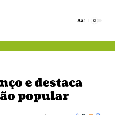
Aa
Font
Resizer
nço e destaca
ção popular