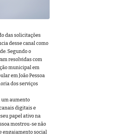
o das solicitações
ncia desse canal como
ade. Segundo o
ram resolvidas com
ação municipal em
pular em João Pessoa
ria dos serviços
cou um aumento
anais digitais e
 seu papel ativo na
Pessoa mostrou-se não
 engajamento social