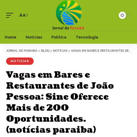
Aa
Font
Resizer
Home
Notícias
Política
Tecnologia
JORNAL DO PARAIBÁ
>
BLOG
>
NOTÍCIAS
>
VAGAS EM BARES E RESTAURANTES DE JOÃO PESSOA: SINE OFERECE MAIS DE 200 OPORTUNIDADES. (NOTÍCIAS PARAIBA)
NOTÍCIAS
Vagas em Bares e
Restaurantes de João
Pessoa: Sine Oferece
Mais de 200
Oportunidades.
(notícias paraiba)