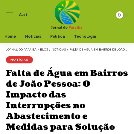
Aa
Font
Resizer
Home
Notícias
Política
Tecnologia
JORNAL DO PARAIBÁ
>
BLOG
>
NOTÍCIAS
>
FALTA DE ÁGUA EM BAIRROS DE JOÃO PESSOA: O IMPACTO DAS INTERRUPÇÕES NO ABASTECIMENTO E MEDIDAS PARA SOLUÇÃO
NOTÍCIAS
Falta de Água em Bairros
de João Pessoa: O
Impacto das
Interrupções no
Abastecimento e
Medidas para Solução